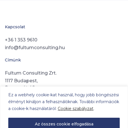
Kapcsolat
+36 1 353 9610
info@fultumconsulting.hu
Címünk
Fultum Consulting Zrt.
1117 Budapest,
Sopron út 40.
Ez a webhely cookie-kat használ, hogy jobb böngészési
élményt kínáljon a felhasználóknak. További információk
a cookie-k használatáról:
Cookie szabályzat
.
© 2026
Fultum Consulting Zrt.
– Minden jog fenntartva.
Az összes cookie elfogadása