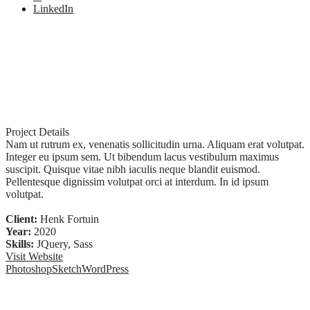
LinkedIn
Project Details
Nam ut rutrum ex, venenatis sollicitudin urna. Aliquam erat volutpat.
Integer eu ipsum sem. Ut bibendum lacus vestibulum maximus
suscipit. Quisque vitae nibh iaculis neque blandit euismod.
Pellentesque dignissim volutpat orci at interdum. In id ipsum
volutpat.
Client:
Henk Fortuin
Year:
2020
Skills:
JQuery, Sass
Visit Website
Photoshop
Sketch
WordPress