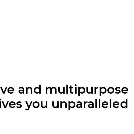
tive and multipurpose
ves you unparalleled